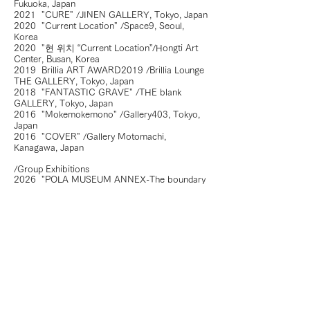
Fukuoka, Japan
2021 "CURE" /JINEN GALLERY, Tokyo, Japan
2020 "Current Location" /Space9, Seoul,
Korea
2020 "현 위치 “Current Location”/Hongti Art
Center, Busan, Korea
2019 Brillia ART AWARD2019 /Brillia Lounge
THE GALLERY, Tokyo, Japan
2018 "FANTASTIC GRAVE" /THE blank
GALLERY, Tokyo, Japan
2016 "Mokemokemono" /Gallery403, Tokyo,
Japan
2016 "COVER" /Gallery Motomachi,
Kanagawa, Japan
/Group Exhibitions
2026 "POLA MUSEUM ANNEX-The boundary
of Existence-"/POLA MUSEUM ANNEX,Tokyo,
Japan
2025 The 28th Exhibition of the Taro
Okamoto Art Award for Contemporary Art/
Taro Okamoto Museum of Art, Kanagawa,
Japan
2024 LIA Open Dtudios ”JETZT WEIß ICH
DER HASE LÄUFT”, LIA-Leipzig International
Art Programme /Leipzig, Germany
2023 LIA Open Dtudios ”Break up”, LIA-Leipzig
International Art Programme /Leipzig, Germany