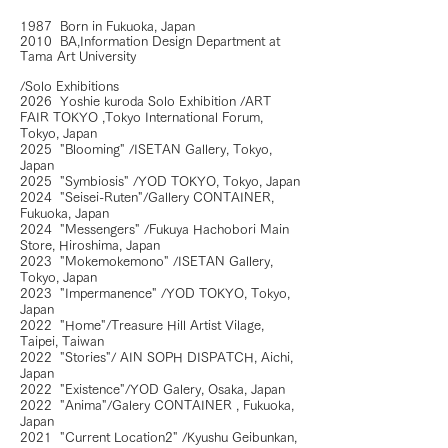
1987 Born in Fukuoka, Japan
2010 BA,Information Design Department at
Tama Art University
/Solo Exhibitions
2026 Yoshie kuroda Solo Exhibition /ART
FAIR TOKYO ,Tokyo International Forum,
Tokyo, Japan
2025 "Blooming" /ISETAN Gallery, Tokyo,
Japan
2025 "Symbiosis" /YOD TOKYO, Tokyo, Japan
2024 "Seisei-Ruten"/Gallery CONTAINER,
Fukuoka, Japan
2024 "Messengers" /Fukuya Hachobori Main
Store, Hiroshima, Japan
2023 "Mokemokemono" /ISETAN Gallery,
Tokyo, Japan
2023 "Impermanence" /YOD TOKYO, Tokyo,
Japan
2022 "Home"/Treasure Hill Artist Vilage,
Taipei, Taiwan
2022 "Stories"/ AIN SOPH DISPATCH, Aichi,
Japan
2022 "Existence"/YOD Galery, Osaka, Japan
2022 "Anima"/Galery CONTAINER , Fukuoka,
Japan
2021 "Current Location2" /Kyushu Geibunkan,