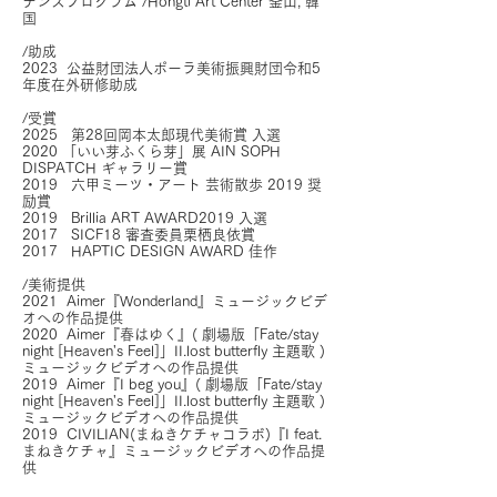
デンスプログラム /Hongti Art Center 釜山, 韓
国
/助成
2023 公益財団法人ポーラ美術振興財団令和5
年度在外研修助成
/受賞
2025 第28回岡本太郎現代美術賞 入選
2020 「いい芽ふくら芽」展 AIN SOPH
DISPATCH ギャラリー賞
2019 六甲ミーツ・アート 芸術散歩 2019 奨
励賞
2019 Brillia ART AWARD2019 入選
2017 SICF18 審査委員栗栖良依賞
2017 HAPTIC DESIGN AWARD 佳作
/美術提供
2021 Aimer『Wonderland』ミュージックビデ
オへの作品提供
2020 Aimer『春はゆく』( 劇場版「Fate/stay
night [Heaven's Feel]」II.lost butterfly 主題歌 )
ミュージックビデオへの作品提供
2019 Aimer『I beg you』( 劇場版「Fate/stay
night [Heaven's Feel]」II.lost butterfly 主題歌 )
ミュージックビデオへの作品提供
2019 CIVILIAN(まねきケチャコラボ)『I feat.
まねきケチャ』ミュージックビデオへの作品提
供