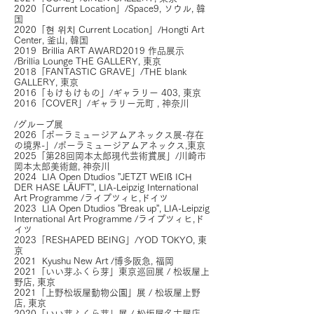
2020「Current Location」/Space9, ソウル, 韓
国
2020「현 위치 Current Location」/Hongti Art
Center, 釜山, 韓国
2019 Brillia ART AWARD2019 作品展示
/Brillia Lounge THE GALLERY, 東京
2018「FANTASTIC GRAVE」/THE blank
GALLERY, 東京
2016「もけもけもの」/ギャラリー 403, 東京
2016「COVER」/ギャラリー元町 , 神奈川
/グループ展
2026「ポーラミュージアムアネックス展-存在
の境界-」/ポーラミュージアムアネックス,東京
2025「第28回岡本太郎現代芸術賞展」/川崎市
岡本太郎美術館, 神奈川
2024 LIA Open Dtudios ”JETZT WEIß ICH
DER HASE LÄUFT”, LIA-Leipzig International
Art Programme /ライプツィヒ,ドイツ
2023 LIA Open Dtudios ”Break up”, LIA-Leipzig
International Art Programme /ライプツィヒ,ド
イツ
2023「RESHAPED BEING」/YOD TOKYO, 東
京
2021 Kyushu New Art /博多阪急, 福岡
2021「いい芽ふくら芽」東京巡回展 / 松坂屋上
野店, 東京
2021「上野松坂屋動物公園」展 / 松坂屋上野
店, 東京
2020「いい芽ふくら芽」展 / 松坂屋名古屋店,