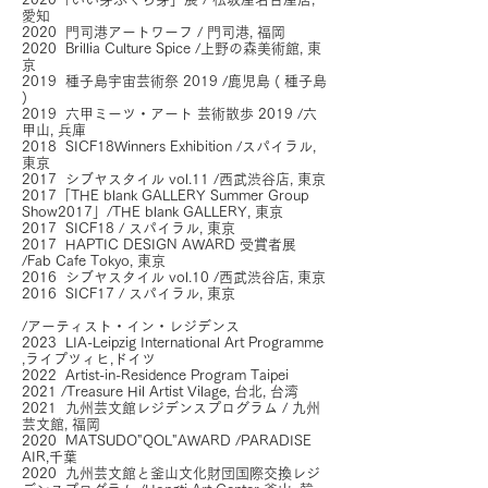
愛知
2020 門司港アートワーフ / 門司港, 福岡
2020 Brillia Culture Spice /上野の森美術館, 東
京
2019 種子島宇宙芸術祭 2019 /鹿児島 ( 種子島
)
2019 六甲ミーツ・アート 芸術散歩 2019 /六
甲山, 兵庫
2018 SICF18Winners Exhibition /スパイラル,
東京
2017 シブヤスタイル vol.11 /西武渋谷店, 東京
2017「THE blank GALLERY Summer Group
Show2017」/THE blank GALLERY, 東京
2017 SICF18 / スパイラル, 東京
2017 HAPTIC DESIGN AWARD 受賞者展
/Fab Cafe Tokyo, 東京
2016 シブヤスタイル vol.10 /西武渋谷店, 東京
2016 SICF17 / スパイラル, 東京
/アーティスト・イン・レジデンス
2023 LIA-Leipzig International Art Programme
,ライプツィヒ,ドイツ
2022 Artist-in-Residence Program Taipei
2021 /Treasure Hil Artist Vilage, 台北, 台湾
2021 九州芸文館レジデンスプログラム / 九州
芸文館, 福岡
2020 MATSUDO"QOL"AWARD /PARADISE
AIR,千葉
2020 九州芸文館と釜山文化財団国際交換レジ