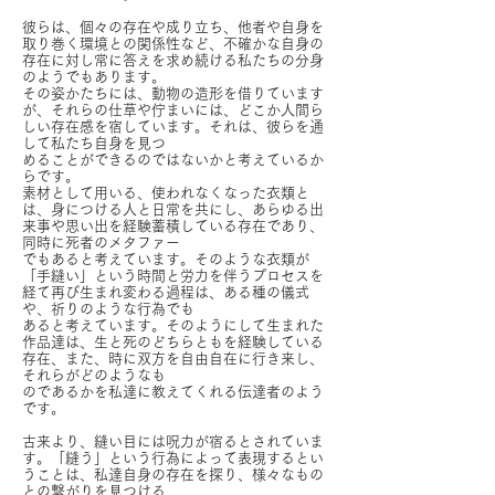
彼らは、個々の存在や成り立ち、他者や自身を
取り巻く環境との関係性など、不確かな自身の
存在に対し常に答えを求め続ける私たちの分身
のようでもあります。
その姿かたちには、動物の造形を借りています
が、それらの仕草や佇まいには、どこか人間ら
しい存在感を宿しています。それは、彼らを通
して私たち自身を見つ
めることができるのではないかと考えているか
らです。
素材として用いる、使われなくなった衣類と
は、身につける人と日常を共にし、あらゆる出
来事や思い出を経験蓄積している存在であり、
同時に死者のメタファー
でもあると考えています。そのような衣類が
「手縫い」という時間と労力を伴うプロセスを
経て再び生まれ変わる過程は、ある種の儀式
や、祈りのような行為でも
あると考えています。そのようにして生まれた
作品達は、生と死のどちらともを経験している
存在、また、時に双方を自由自在に行き来し、
それらがどのようなも
の
であるかを私達に教えてくれる伝達者のよう
です。
古来より、縫い目には呪力が宿るとされていま
す。「縫う」という行為によって表現するとい
うことは、私達自身の存在を探り、様々なもの
との繋がりを見つける