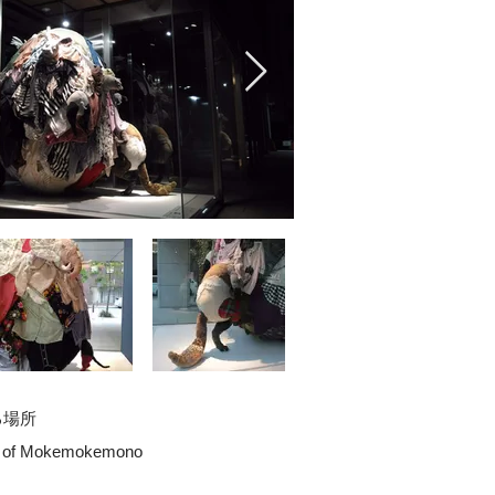
る場所
ck of Mokemokemono