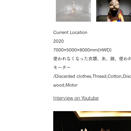
Current Location
2020
7000×5000×8000mm(HWD)
使われなくなった衣類、糸、綿、
使わ
モーター
/
Discarded clothes,Thread,Cotton,Disc
wood,Motor
Interview on Youtube