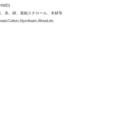
(HWD)
類、糸、綿、発砲スチロール、木材等
read,Cotton,Styrofoam,Wood,etc