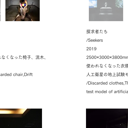
探求者たち
/Seekers
2019
れなくなった椅子、流木、
2500×3000×3800m
使われなくなった衣
arded chair,Drift
人工衛星の地上試験モ
/Discarded clothes,
test model of artificia